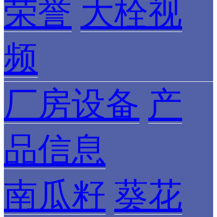
荣誉
大栓视
频
厂房设备
产
品信息
南瓜籽
葵花